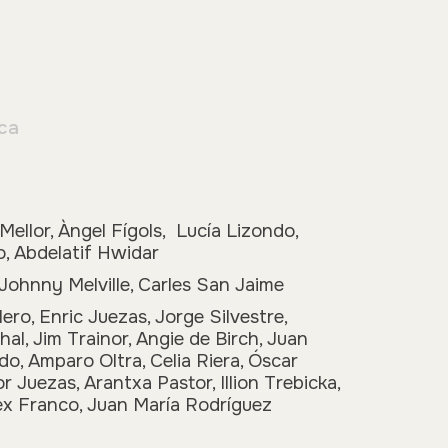
ica
Mellor, Àngel Fígols, Lucía Lizondo,
o, Abdelatif Hwidar
 Johnny Melville, Carles San Jaime
ero, Enric Juezas, Jorge Silvestre,
al, Jim Trainor, Angie de Birch, Juan
do, Amparo Oltra, Celia Riera, Óscar
r Juezas, Arantxa Pastor, Illion Trebicka,
ex Franco, Juan María Rodríguez