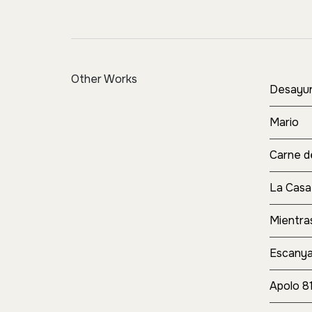
Other Works
Desayun
Mario
Carne d
La Casa
Mientra
Escany
Apolo 8