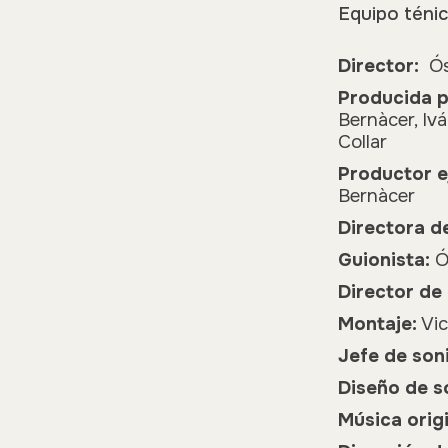
Equipo téni
Director:
Ós
Producida 
Bernàcer, Ivá
Collar
Productor e
Bernàcer
Directora d
Guionista:
Ó
Director de 
Montaje:
Vic
Jefe de son
Diseño de s
Música origi