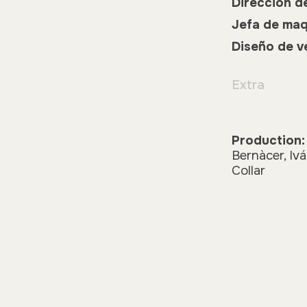
Dirección de
Jefa de maqu
Diseño de v
Extra
Production
Bernàcer, Ivá
Collar