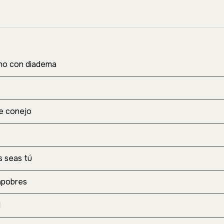
o con diadema
e conejo
s seas tú
apobres
1