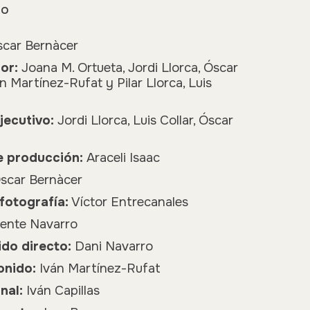
co
car Bernàcer
por:
Joana M. Ortueta, Jordi Llorca, Óscar
n Martínez-Rufat y Pilar Llorca, Luis
jecutivo:
Jordi Llorca, Luis Collar, Óscar
e producción:
Araceli Isaac
scar Bernàcer
fotografía:
Víctor Entrecanales
ente Navarro
ido directo:
Dani Navarro
onido:
Iván Martínez-Rufat
nal:
Iván Capillas