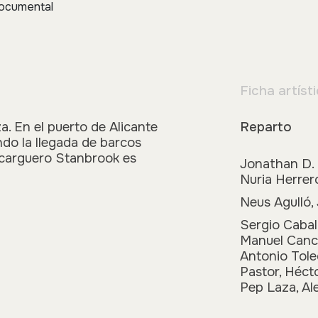
ocumental
Ficha artíst
. En el puerto de Alicante
Reparto
do la llegada de barcos
l carguero Stanbrook es
Jonathan D. 
Nuria Herrer
Neus Agulló,
Sergio Caball
Manuel Canch
Antonio Tole
Pastor, Hécto
Pep Laza, Al